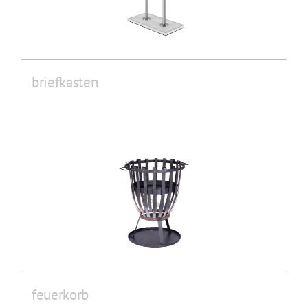
briefkasten
feuerkorb