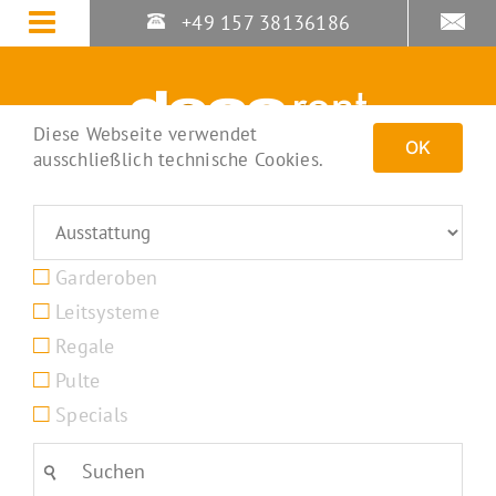
Zum
+49 157 38136186
Inhalt
springen
Diese Webseite verwendet
OK
ausschließlich technische Cookies.
Garderoben
Leitsysteme
Regale
Pulte
Specials