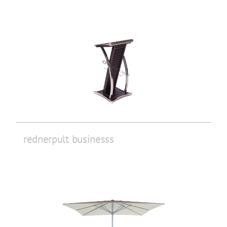
rednerpult businesss