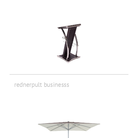
rednerpult businesss