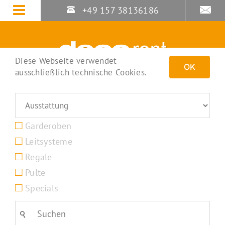
Zum
+49 157 38136186
Inhalt
springen
Diese Webseite verwendet
OK
ausschließlich technische Cookies.
Garderoben
Leitsysteme
Regale
Pulte
Specials