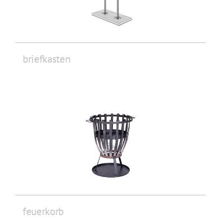
briefkasten
feuerkorb