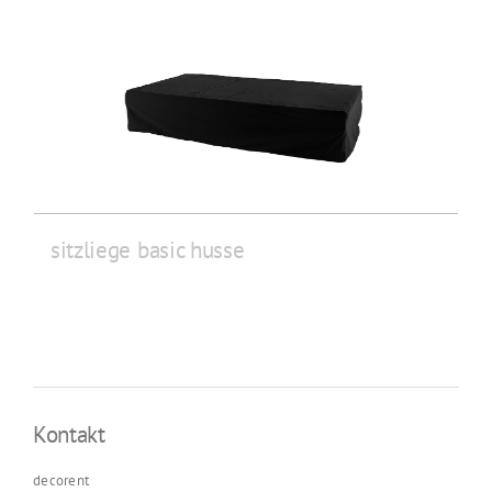
sitzliege basic husse
Kontakt
decorent