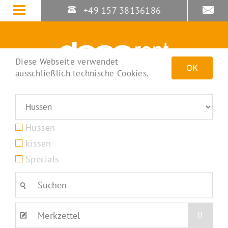
Zum
+49 157 38136186
Inhalt
springen
Diese Webseite verwendet
OK
ausschließlich technische Cookies.
Hussen
kissen
Specials
0
Merkzettel