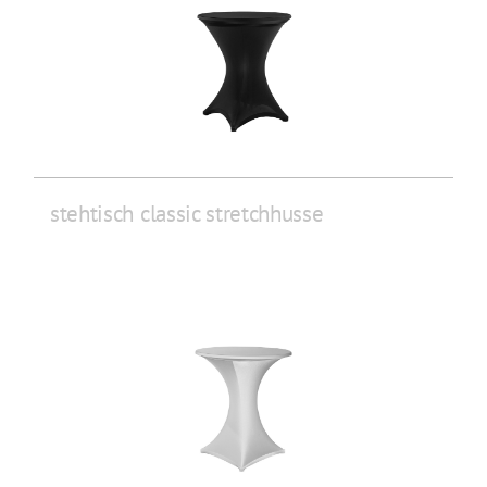
stehtisch classic stretchhusse