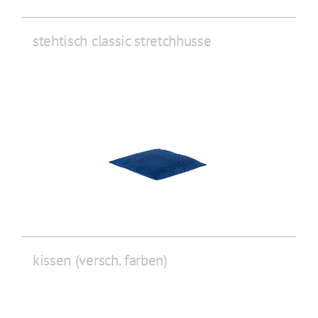
stehtisch classic stretchhusse
kissen (versch. farben)