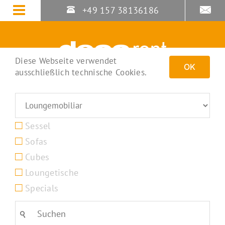
Zum
+49 157 38136186
Inhalt
springen
Diese Webseite verwendet
OK
ausschließlich technische Cookies.
Sessel
Sofas
Cubes
Loungetische
Specials