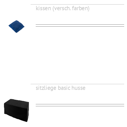
kissen (versch. farben)
sitzliege basic husse