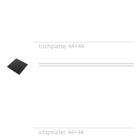
tischplatte 44×44
sitzpolster 44×44