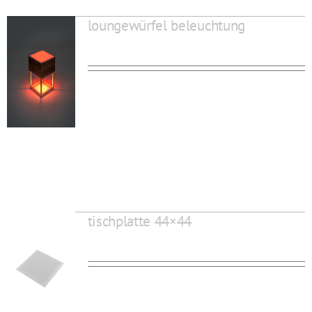
loungewürfel beleuchtung
tischplatte 44×44