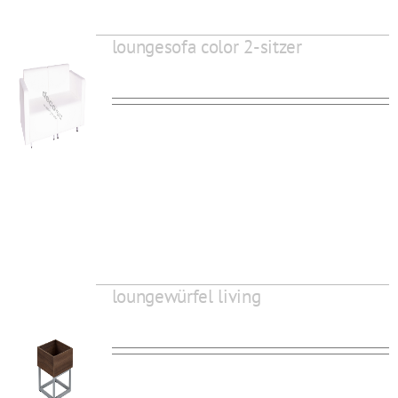
loungesofa color 2-sitzer
loungewürfel living