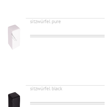
sitzwürfel pure
sitzwürfel black