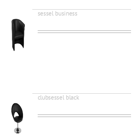
sessel business
clubsessel black