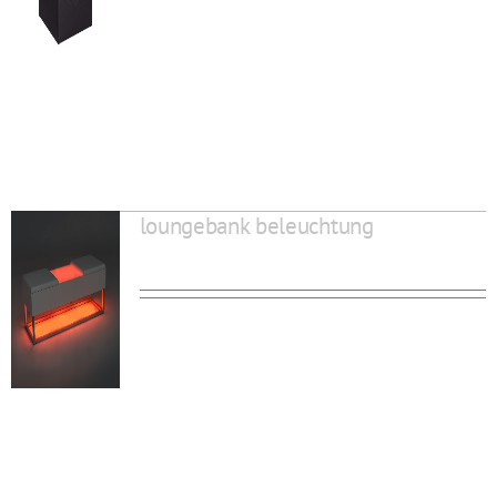
loungebank beleuchtung