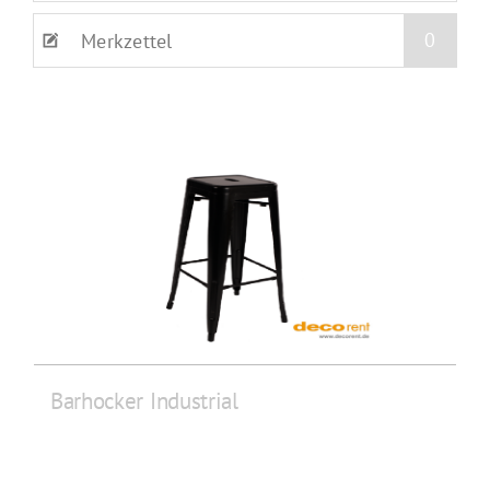
0
Merkzettel
Barhocker Industrial