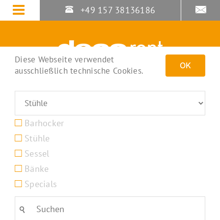
Zum
+49 157 38136186
Inhalt
springen
Diese Webseite verwendet
OK
ausschließlich technische Cookies.
Barhocker
Stühle
Sessel
Bänke
Specials