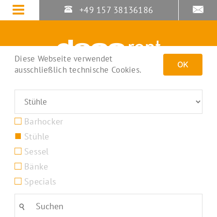
Zum
+49 157 38136186
Inhalt
springen
Diese Webseite verwendet
OK
ausschließlich technische Cookies.
Barhocker
Stühle
Sessel
Bänke
Specials