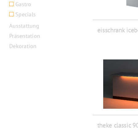
Gastro
Specials
Ausstattung
eisschrank ice
Präsentation
Dekoration
theke classic 