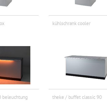
box
kühlschrank cooler
90 beleuchtung
theke / buffet classic 90