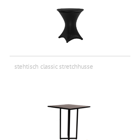
stehtisch classic stretchhusse