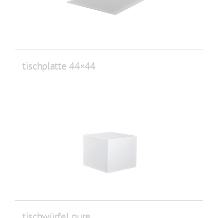
tischplatte 44×44
tischwürfel pure