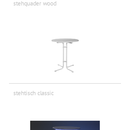
stehquader wood
stehtisch classic