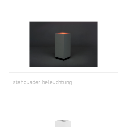
stehquader beleuchtung