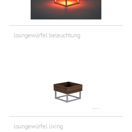
loungewürfel beleuchtung
loungewürfel living