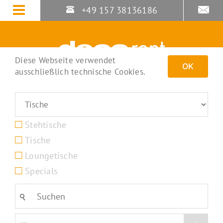
Zum
+49 157 38136186
Inhalt
springen
Diese Webseite verwendet
OK
ausschließlich technische Cookies.
Stehtische
Tische
Loungetische
Specials