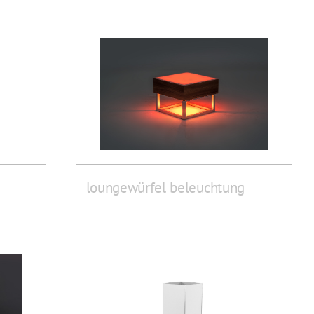
loungewürfel beleuchtung