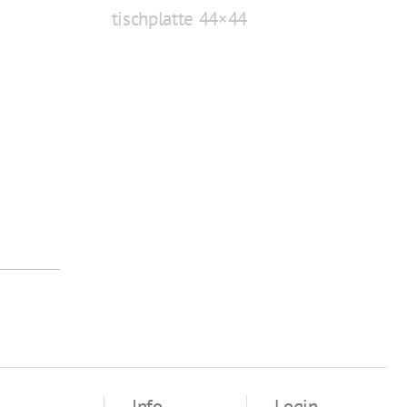
tischplatte 44×44
Info
Login