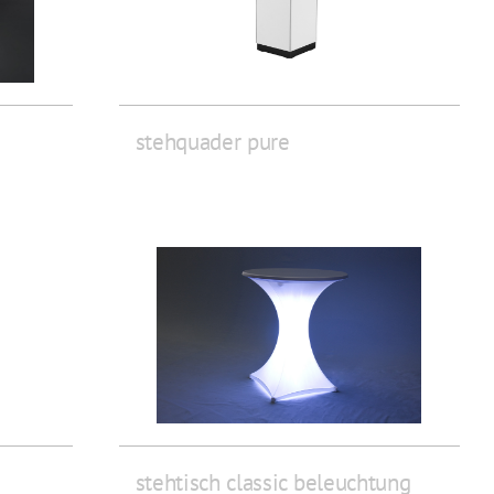
stehquader pure
stehtisch classic beleuchtung