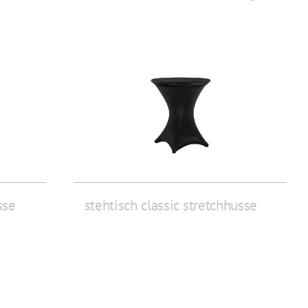
sse
stehtisch classic stretchhusse