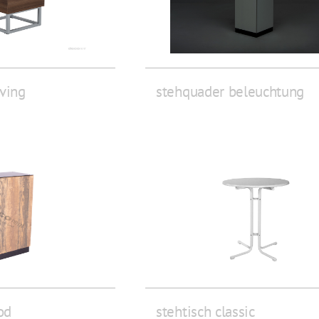
iving
stehquader beleuchtung
od
stehtisch classic