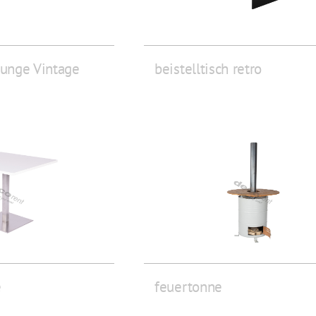
ounge Vintage
beistelltisch retro
e
feuertonne