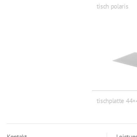
tisch polaris
tischplatte 44×
Kontakt
Leistun