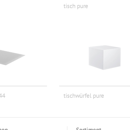
tisch pure
44
tischwürfel pure
gen
Sortiment