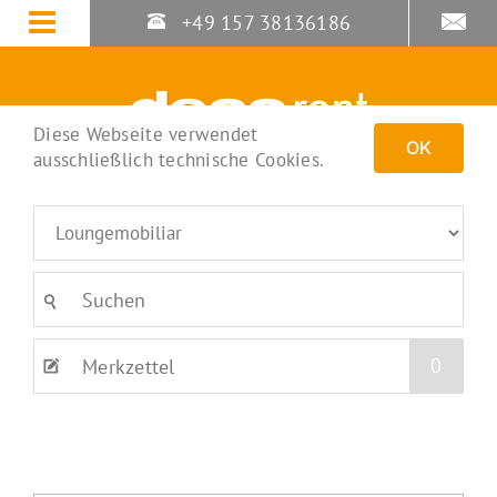
Zum
+49 157 38136186
Inhalt
springen
Diese Webseite verwendet
OK
ausschließlich technische Cookies.
0
Merkzettel