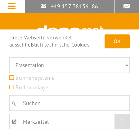
Zum
+49 157 38136186
Inhalt
springen
Diese Webseite verwendet
OK
ausschließlich technische Cookies.
Bühnensysteme
Bodenbeläge
0
Merkzettel