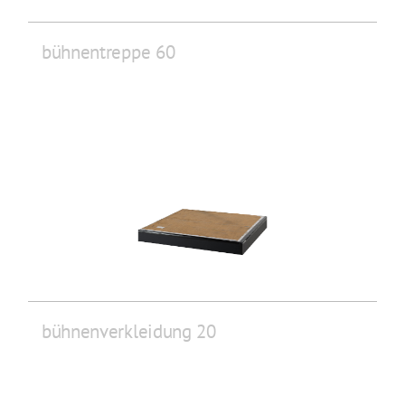
bühnentreppe 60
bühnenverkleidung 20