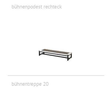
bühnenpodest rechteck
bühnentreppe 20