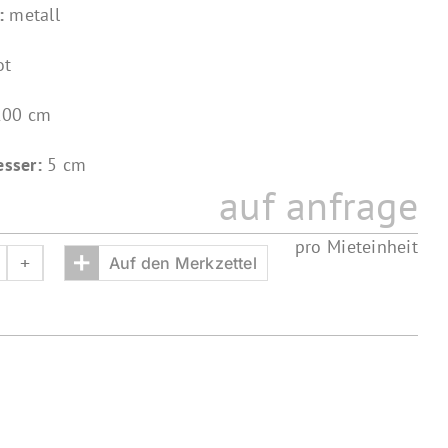
l:
metall
ot
200 cm
sser:
5 cm
auf anfrage
pro Mieteinheit
+
Auf den Merkzettel
bsperrkordel
ala
enge