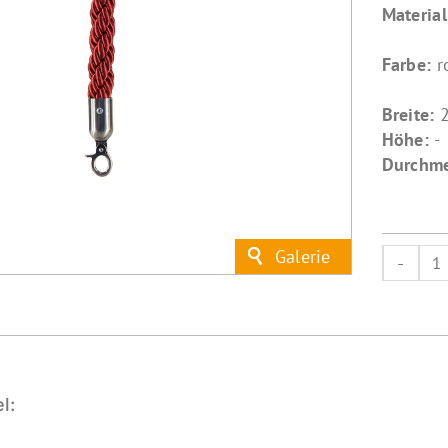
Materia
Farbe:
r
Breite:
Höhe:
-
Durchme
a
g
M
l: