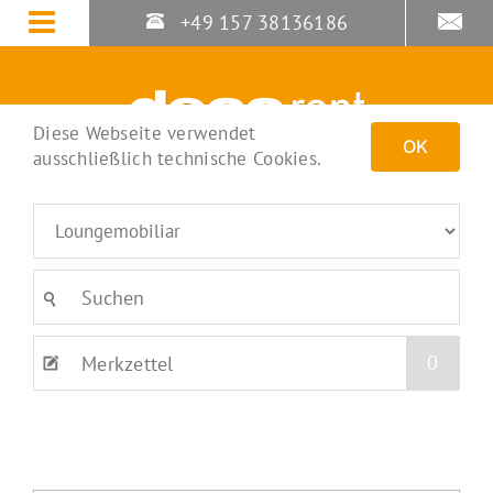
Zum
+49 157 38136186
Inhalt
springen
Diese Webseite verwendet
OK
ausschließlich technische Cookies.
0
Merkzettel