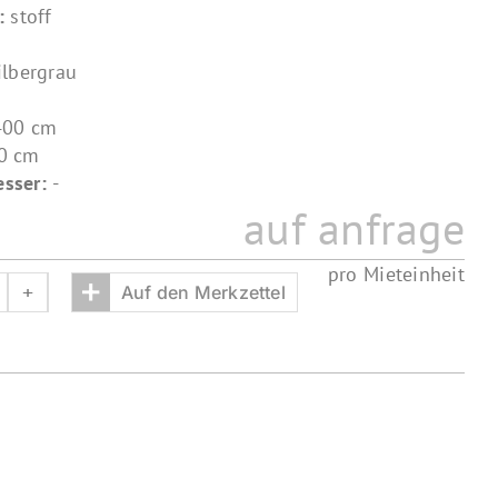
l:
stoff
ilbergrau
400 cm
0 cm
sser:
-
auf anfrage
pro Mieteinheit
+
Auf den Merkzettel
uffethusse
lassic
00
enge