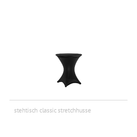
stehtisch classic stretchhusse