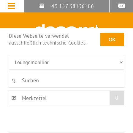
Zum
+49 157 38136186
Inhalt
springen
Diese Webseite verwendet
OK
ausschließlich technische Cookies.
0
Merkzettel