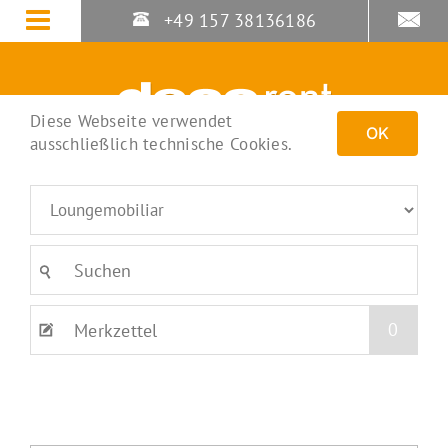
Zum
+49 157 38136186
Inhalt
springen
Diese Webseite verwendet
OK
ausschließlich technische Cookies.
0
Merkzettel