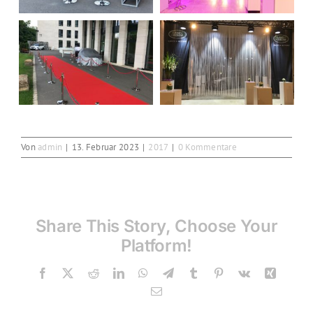
Von
admin
|
13. Februar 2023
|
2017
|
0 Kommentare
Share This Story, Choose Your
Platform!
Facebook
X
Reddit
LinkedIn
WhatsApp
Telegram
Tumblr
Pinterest
Vk
Xing
E-
Mail