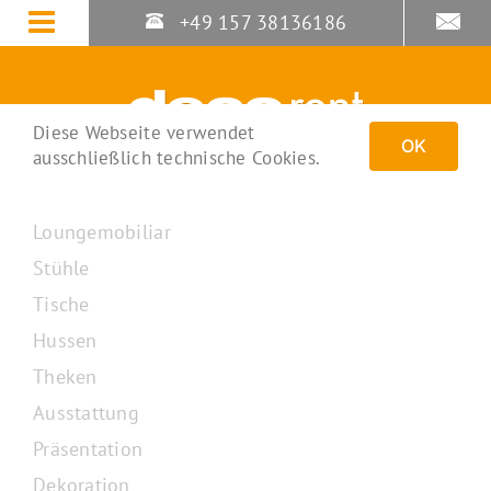
Zum
+49 157 38136186
Inhalt
springen
Diese Webseite verwendet
OK
ausschließlich technische Cookies.
Loungemobiliar
Stühle
Tische
Hussen
Theken
Ausstattung
Präsentation
Dekoration