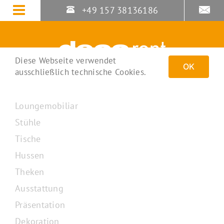
Zum
+49 157 38136186
Inhalt
springen
Diese Webseite verwendet
OK
ausschließlich technische Cookies.
Loungemobiliar
Stühle
Tische
Hussen
Theken
Ausstattung
Präsentation
Dekoration