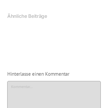
Ähnliche Beiträge
2018
2019
+
|
2019
Event
|
Moods
Charity
Event
Hinterlasse einen Kommentar
Kommentar