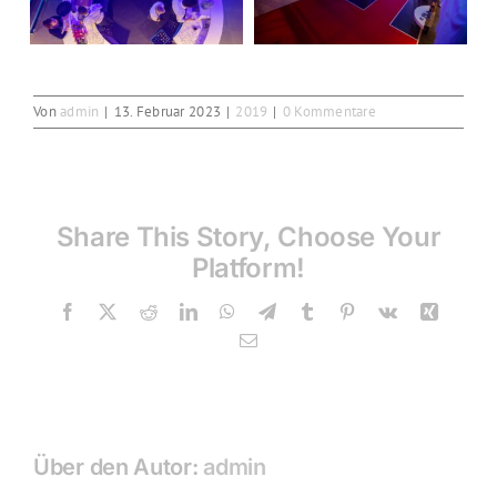
Von
admin
|
13. Februar 2023
|
2019
|
0 Kommentare
Share This Story, Choose Your
Platform!
Facebook
X
Reddit
LinkedIn
WhatsApp
Telegram
Tumblr
Pinterest
Vk
Xing
E-
Mail
Über den Autor:
admin