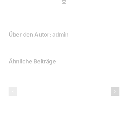
E-
Mail
Über den Autor:
admin
Ähnliche Beiträge
1.
Werkstatt
Würzburger
*Service*
Carwash
Event