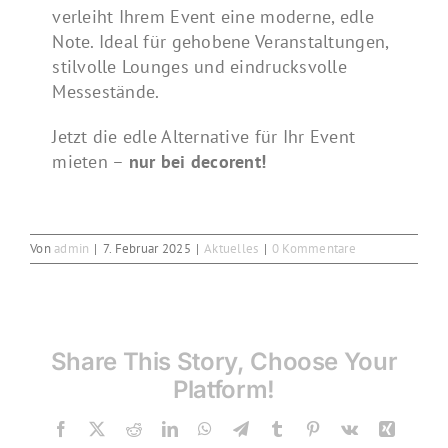
verleiht Ihrem Event eine moderne, edle
Note. Ideal für gehobene Veranstaltungen,
stilvolle Lounges und eindrucksvolle
Messestände.
Jetzt die edle Alternative für Ihr Event
mieten –
nur bei decorent!
Von
admin
|
7. Februar 2025
|
Aktuelles
|
0 Kommentare
Share This Story, Choose Your
Platform!
Facebook
X
Reddit
LinkedIn
WhatsApp
Telegram
Tumblr
Pinterest
Vk
Xing