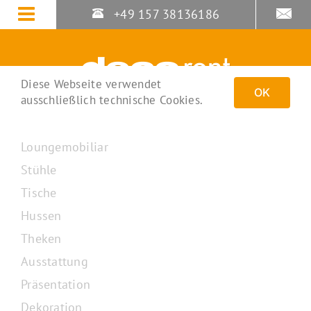
Zum
+49 157 38136186
Inhalt
springen
Diese Webseite verwendet
OK
ausschließlich technische Cookies.
Loungemobiliar
Stühle
Tische
Hussen
Theken
Ausstattung
Präsentation
Dekoration