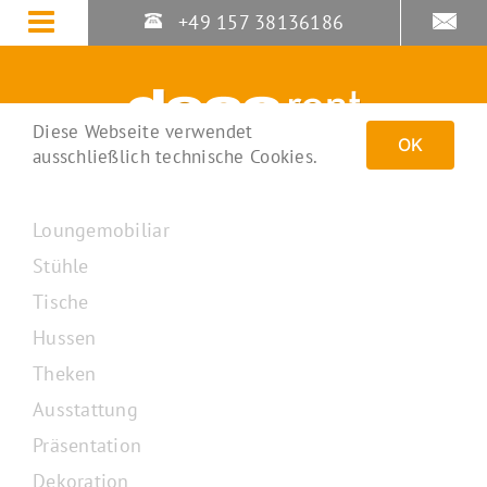
Zum
+49 157 38136186
Inhalt
springen
Diese Webseite verwendet
OK
ausschließlich technische Cookies.
Loungemobiliar
Stühle
Tische
Hussen
Theken
Ausstattung
Präsentation
Dekoration