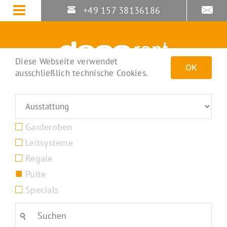
Zum
+49 157 38136186
Inhalt
springen
Diese Webseite verwendet
OK
ausschließlich technische Cookies.
Garderoben
Leitsysteme
Regale
Pulte
Specials