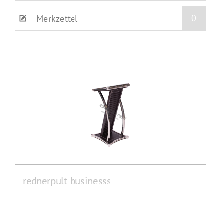
0
Merkzettel
rednerpult businesss