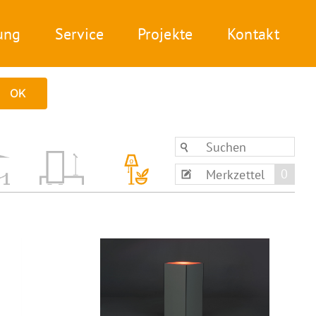
ung
Service
Projekte
Kontakt
OK
0
Merkzettel