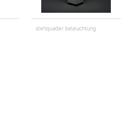
stehquader beleuchtung