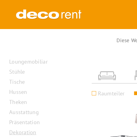
Zum
Inhalt
springen
Diese We
Loungemobiliar
Stühle
Tische
Hussen
Raumteiler
Theken
Ausstattung
Präsentation
Dekoration