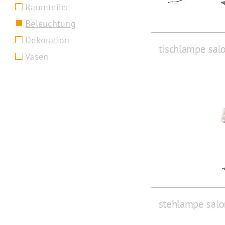
Raumteiler
Beleuchtung
Dekoration
tischlampe sal
Vasen
stehlampe salo