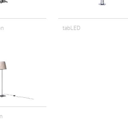
on
tabLED
n