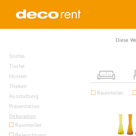
Zum
Inhalt
springen
Diese We
Loungemobiliar
Stühle
Tische
Hussen
Theken
Raumteiler
Ausstattung
Präsentation
Dekoration
Raumteiler
Beleuchtung