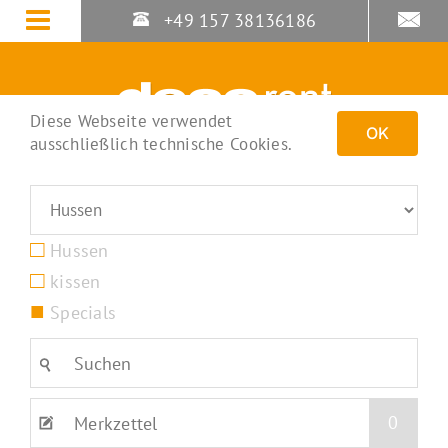
Zum
+49 157 38136186
Inhalt
springen
Diese Webseite verwendet
OK
ausschließlich technische Cookies.
Hussen
kissen
Specials
0
Merkzettel