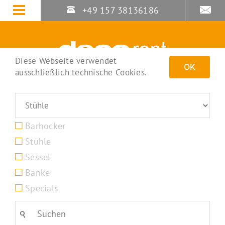
Zum
+49 157 38136186
Inhalt
springen
Diese Webseite verwendet
OK
ausschließlich technische Cookies.
Barhocker
Stühle
Sessel
Bänke
Specials