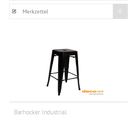
0
Merkzettel
Barhocker Industrial