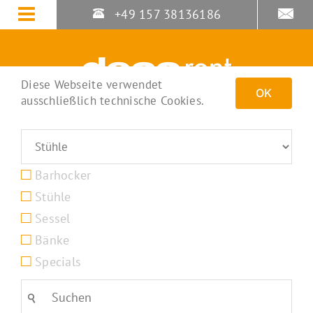
Zum
+49 157 38136186
Inhalt
springen
Diese Webseite verwendet
OK
ausschließlich technische Cookies.
Barhocker
Stühle
Sessel
Bänke
Specials