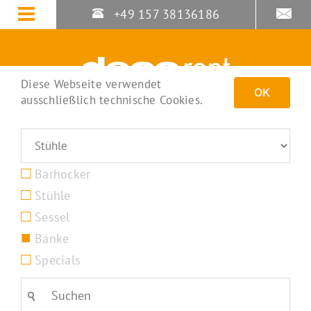
Zum
+49 157 38136186
Inhalt
springen
Diese Webseite verwendet
OK
ausschließlich technische Cookies.
Barhocker
Stühle
Sessel
Bänke
Specials