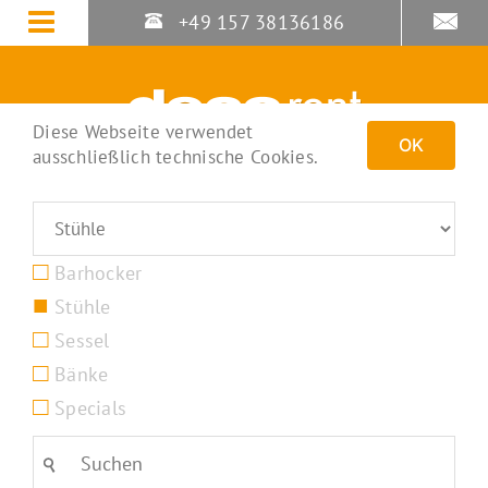
Zum
+49 157 38136186
Inhalt
springen
Diese Webseite verwendet
OK
ausschließlich technische Cookies.
Barhocker
Stühle
Sessel
Bänke
Specials