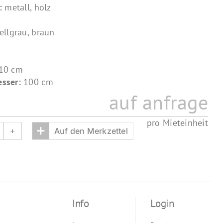
l:
metall, holz
ellgrau, braun
10 cm
sser:
100 cm
auf anfrage
pro Mieteinheit
+
Auf den Merkzettel
euertonne
enge
Info
Login