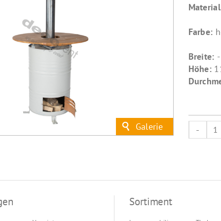
Materia
Farbe:
h
Breite:
-
Höhe:
1
Durchme
f
M
gen
Sortiment