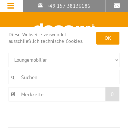
Zum
+49 157 38136186
Inhalt
springen
Diese Webseite verwendet
OK
ausschließlich technische Cookies.
0
Merkzettel