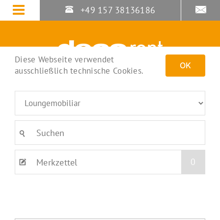
Zum
+49 157 38136186
Inhalt
springen
Diese Webseite verwendet
OK
ausschließlich technische Cookies.
0
Merkzettel