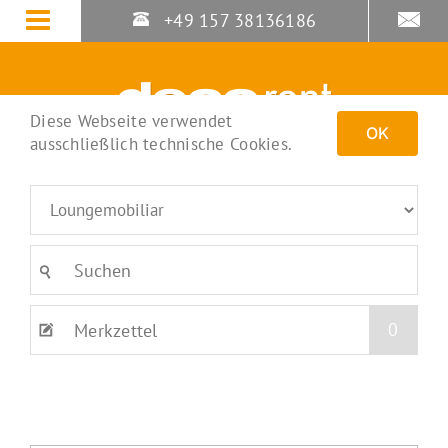
Zum
+49 157 38136186
Inhalt
springen
Diese Webseite verwendet
OK
ausschließlich technische Cookies.
0
Merkzettel