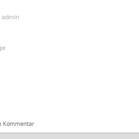
:
admin
ge
20
2017
+
22
2018
|
nt
Event
ods
Moods
en Kommentar