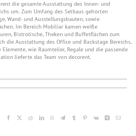
orent die gesamte Ausstattung des Innen- und
ichs um. Zum Umfang des Setbaus gehörten
e, Wand- und Ausstellungsbauten, sowie
ächen. Im Bereich Mobiliar kamen weiße
turen, Bistrotische, Theken und Buffetflächen zum
uch die Ausstattung des Office und Backstage Bereichs,
 Elemente, wie Raumteiler, Regale und die passende
ation lieferte das Team von decorent.
Facebook
X
Reddit
LinkedIn
WhatsApp
Telegram
Tumblr
Pinterest
Vk
Xing
E-
Mail