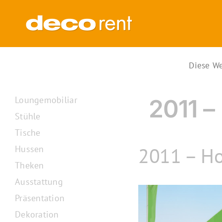
Zum
Inhalt
springen
Diese We
Loungemobiliar
2011 –
Stühle
Tische
2011 – Ho
Hussen
Theken
Ausstattung
Präsentation
Dekoration