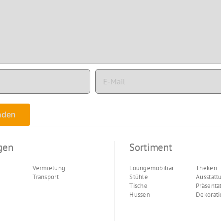
gen
Sortiment
Vermietung
Loungemobiliar
Theken
Transport
Stühle
Ausstatt
Tische
Präsenta
Hussen
Dekorati