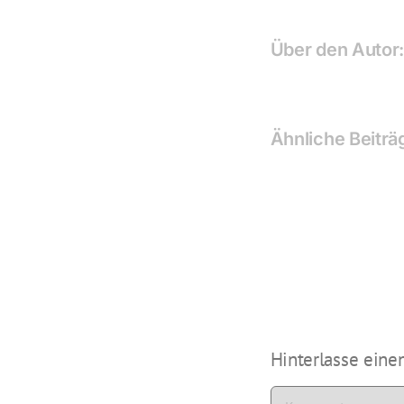
Über den Autor
Ähnliche Beiträ
20
–
20
|
Eve
Mo
Hinterlasse ein
Kommentar