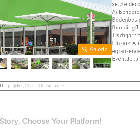
setzte dec
Außenbere
Bodenbeläg
Brandingfl
Tischgarni
Einsatz. A
Galerie
ergänzende
Eventdekor
011
|
projekte
,
2011
|
0 Kommentare
Story, Choose Your Platform!