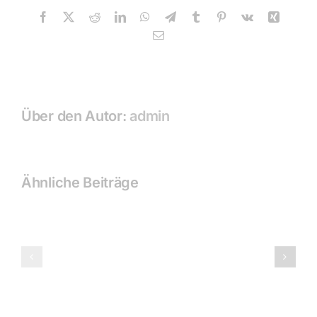
Facebook
X
Reddit
LinkedIn
WhatsApp
Telegram
Tumblr
Pinterest
Vk
Xing
E-
Mail
Über den Autor:
admin
Ähnliche Beiträge
2020
2017
–
+
2022
2018
|
|
Event
Event