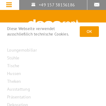
Zum
+49 157 38136186
Inhalt
springen
Diese Webseite verwendet
OK
ausschließlich technische Cookies.
Loungemobiliar
Stühle
Tische
Hussen
Theken
Ausstattung
Präsentation
Dekoration