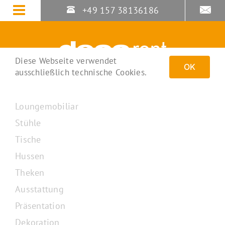
Zum
+49 157 38136186
Inhalt
springen
Diese Webseite verwendet
OK
ausschließlich technische Cookies.
Loungemobiliar
Stühle
Tische
Hussen
Theken
Ausstattung
Präsentation
Dekoration