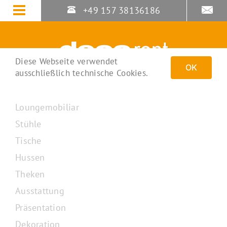
Zum
+49 157 38136186
Inhalt
springen
Diese Webseite verwendet
OK
ausschließlich technische Cookies.
Loungemobiliar
Stühle
Tische
Hussen
Theken
Ausstattung
Präsentation
Dekoration