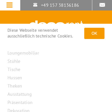
Zum
+49 157 38136186
Inhalt
springen
Diese Webseite verwendet
OK
ausschließlich technische Cookies.
Loungemobiliar
Stühle
Tische
Hussen
Theken
Ausstattung
Präsentation
Dekoration