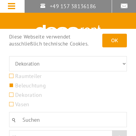
Zum
+49 157 38136186
Inhalt
springen
Diese Webseite verwendet
OK
ausschließlich technische Cookies.
Raumteiler
Beleuchtung
Dekoration
Vasen