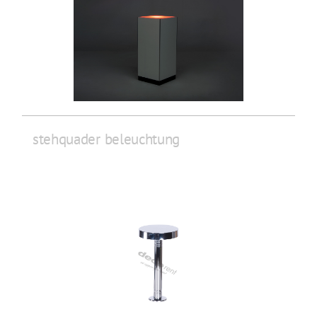
stehquader beleuchtung