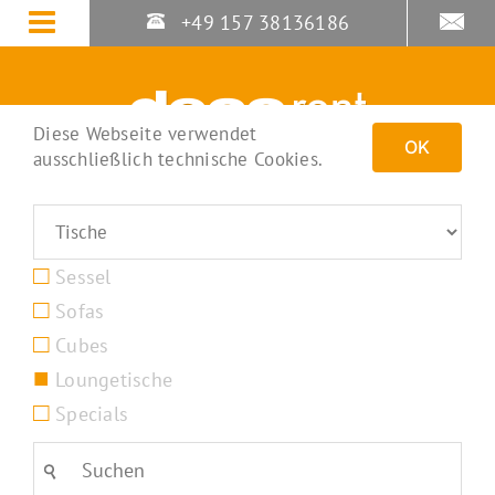
Zum
+49 157 38136186
Inhalt
springen
Diese Webseite verwendet
OK
ausschließlich technische Cookies.
Sessel
Sofas
Cubes
Loungetische
Specials