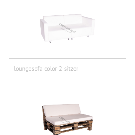
loungesofa color 2-sitzer