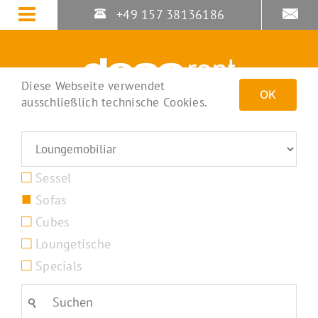
Zum
+49 157 38136186
Inhalt
springen
Diese Webseite verwendet
OK
ausschließlich technische Cookies.
Sessel
Sofas
Cubes
Loungetische
Specials