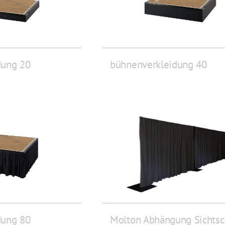
dung 20
bühnenverkleidung 40
dung 80
Molton Abhängung Sichtsc