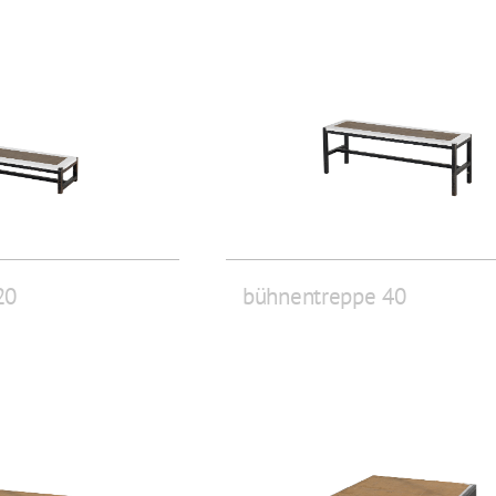
20
bühnentreppe 40