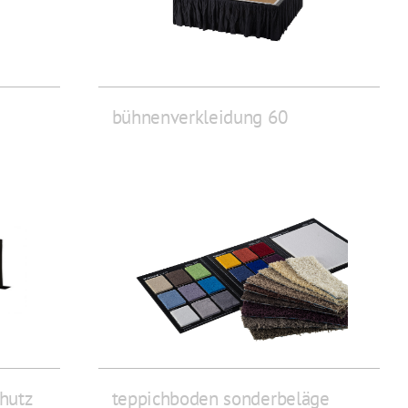
bühnenverkleidung 60
hutz
teppichboden sonderbeläge