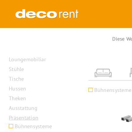
Zum
Inhalt
springen
Diese We
Loungemobiliar
Stühle
Tische
Hussen
Bühnensysteme
Theken
Ausstattung
Präsentation
Bühnensysteme