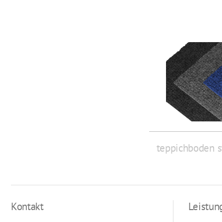
teppichboden s
Kontakt
Leistun