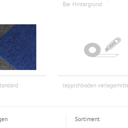
Bar Hintergrund
tandard
teppichboden verlegemitt
gen
Sortiment