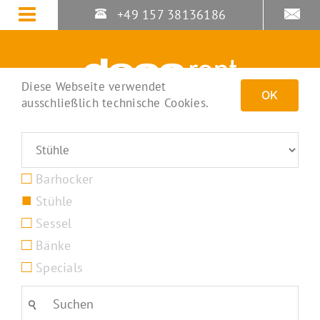
Zum
+49 157 38136186
Inhalt
springen
Diese Webseite verwendet
OK
ausschließlich technische Cookies.
Barhocker
Stühle
Sessel
Bänke
Specials