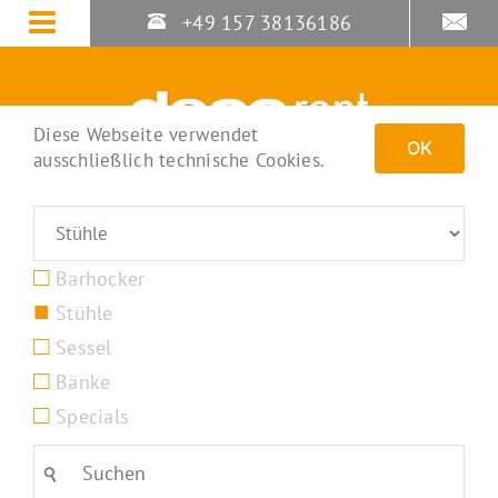
Zum
+49 157 38136186
Inhalt
springen
Diese Webseite verwendet
OK
ausschließlich technische Cookies.
Barhocker
Stühle
Sessel
Bänke
Specials