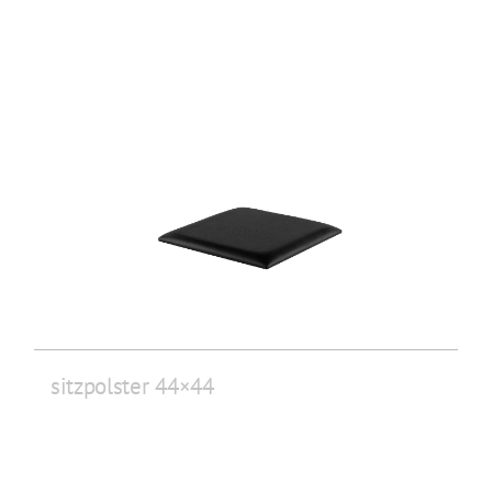
sitzpolster 44×44