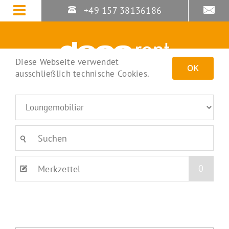
Zum
+49 157 38136186
Inhalt
springen
Diese Webseite verwendet
OK
ausschließlich technische Cookies.
0
Merkzettel