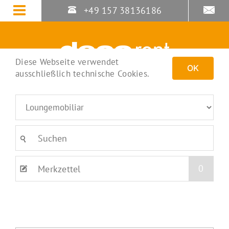
Zum
+49 157 38136186
Inhalt
springen
Diese Webseite verwendet
OK
ausschließlich technische Cookies.
0
Merkzettel