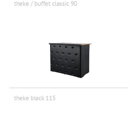
theke / buffet classic 90
theke black 115