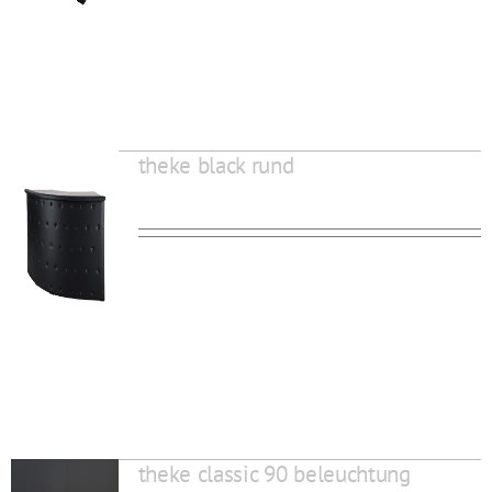
theke black rund
theke classic 90 beleuchtung