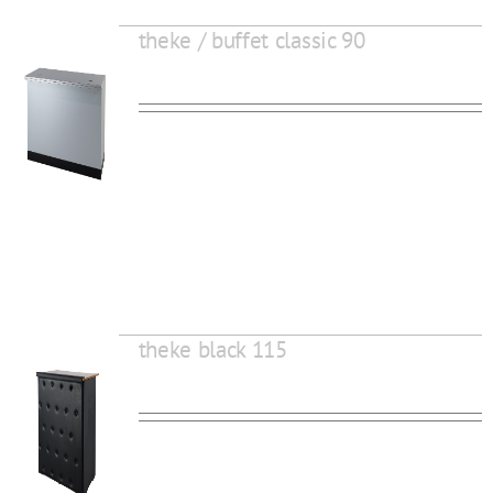
theke / buffet classic 90
theke black 115