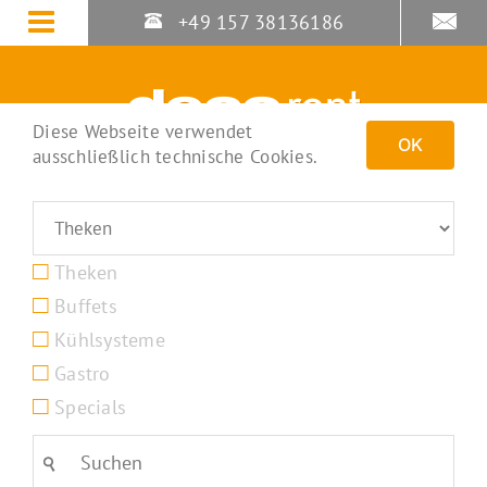
Zum
+49 157 38136186
Inhalt
springen
Diese Webseite verwendet
OK
ausschließlich technische Cookies.
Theken
Buffets
Kühlsysteme
Gastro
Specials