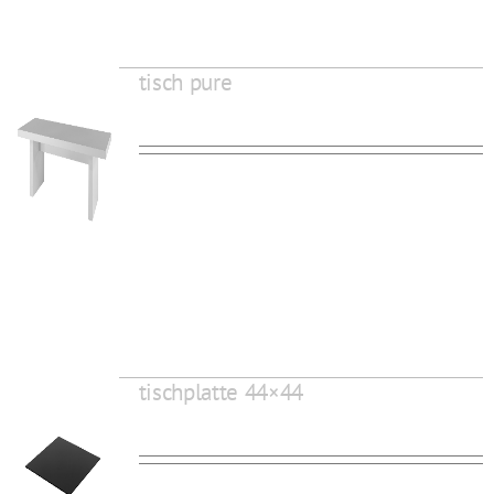
tisch pure
tischplatte 44×44