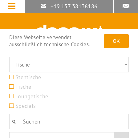
Zum
+49 157 38136186
Inhalt
springen
Diese Webseite verwendet
OK
ausschließlich technische Cookies.
Stehtische
Tische
Loungetische
Specials