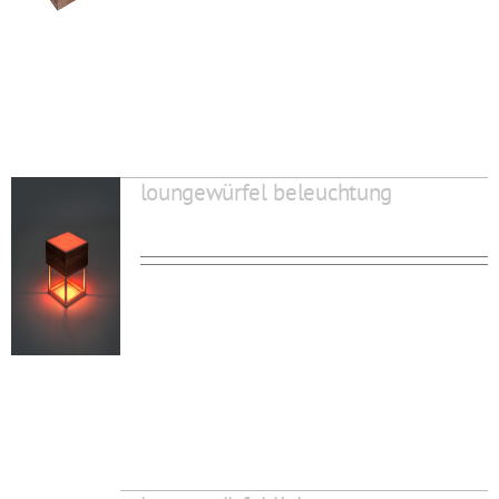
loungewürfel beleuchtung