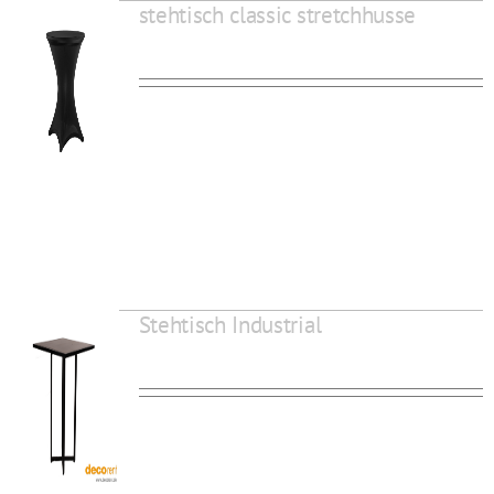
stehtisch classic stretchhusse
Stehtisch Industrial