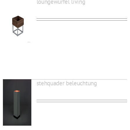
loungewürfel living
stehquader beleuchtung