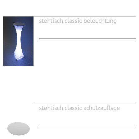
stehtisch classic beleuchtung
stehtisch classic schutzauflage