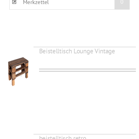
0
Merkzettel
Beistelltisch Lounge Vintage
beistelltisch retro