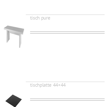
tisch pure
tischplatte 44×44