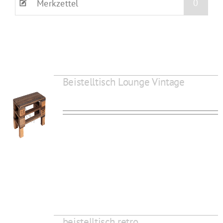
0
Merkzettel
Beistelltisch Lounge Vintage
beistelltisch retro