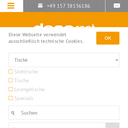
Zum
+49 157 38136186
Inhalt
springen
Diese Webseite verwendet
OK
ausschließlich technische Cookies.
Stehtische
Tische
Loungetische
Specials