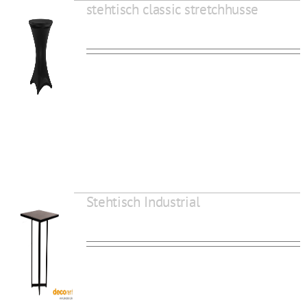
stehtisch classic stretchhusse
Stehtisch Industrial