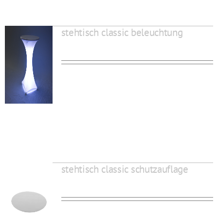
stehtisch classic beleuchtung
stehtisch classic schutzauflage