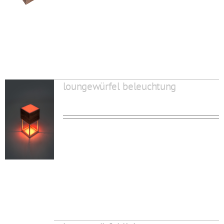
loungewürfel beleuchtung