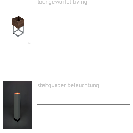
loungewürfel living
stehquader beleuchtung