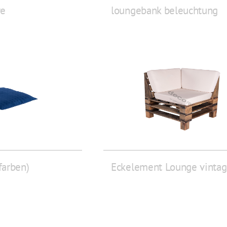
re
loungebank beleuchtung
farben)
Eckelement Lounge vinta