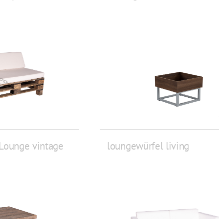
Lounge vintage
loungewürfel living