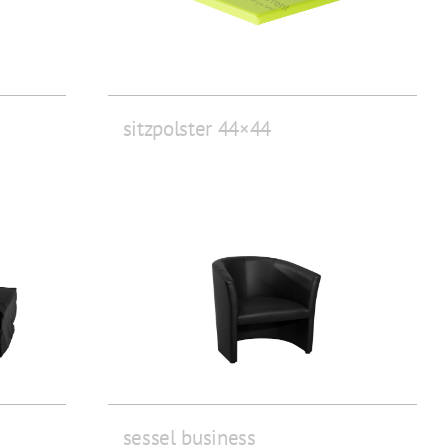
sitzpolster 44×44
sessel business