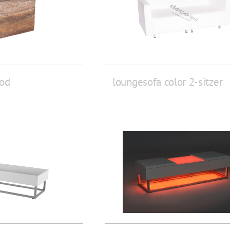
ood
loungesofa color 2-sitzer