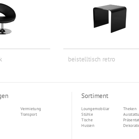
k
beistelltisch retro
gen
Sortiment
Vermietung
Loungemobiliar
Theken
Transport
Stühle
Ausstatt
Tische
Präsenta
Hussen
Dekorati