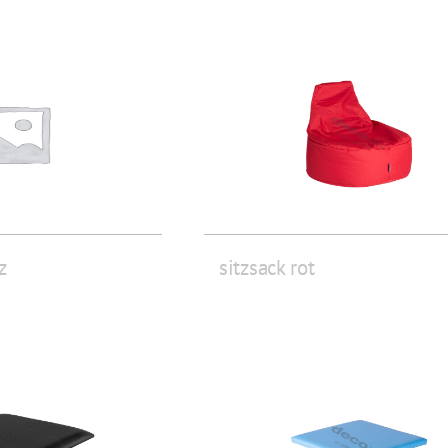
z
sitzsack rot