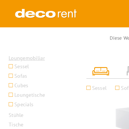
Zum
Inhalt
springen
Diese We
Loungemobiliar
Sessel
Sofas
Cubes
Sessel
Sof
Loungetische
Specials
Stühle
Tische