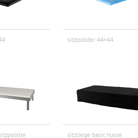
44
sitzpolster 44×44
sitzpolster
sitzliege basic husse