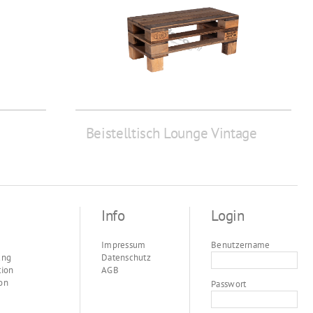
Beistelltisch Lounge Vintage
Info
Login
Impressum
Benutzername
ung
Datenschutz
tion
AGB
on
Passwort