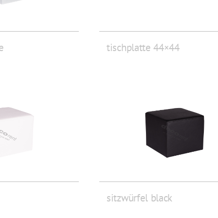
e
tischplatte 44×44
sitzwürfel black