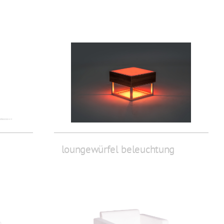
loungewürfel beleuchtung